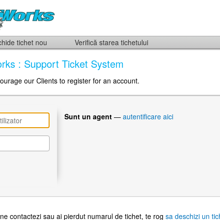
hide tichet nou
Verifică starea tichetului
Works : Support Ticket System
ourage our Clients to register for an account.
Sunt un agent
—
autentificare aici
e contactezi sau ai pierdut numarul de tichet, te rog
sa deschizi un ti