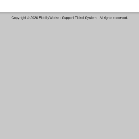
Copyright © 2026 FidelityWorks : Support Ticket System - All rights reserved.